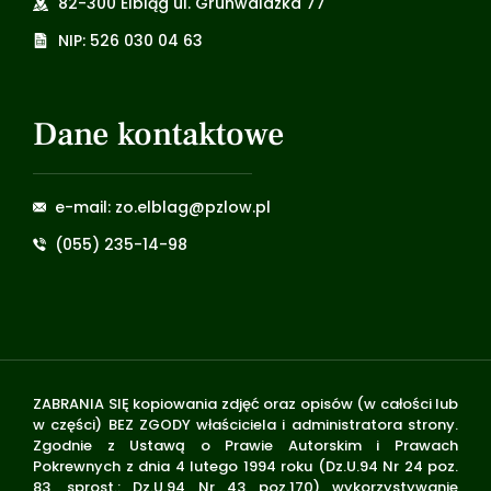
82-300 Elbląg ul. Grunwaldzka 77
NIP: 526 030 04 63
Dane kontaktowe
e-mail: zo.elblag@pzlow.pl
(055) 235-14-98
ZABRANIA SIĘ kopiowania zdjęć oraz opisów (w całości lub
w części) BEZ ZGODY właściciela i administratora strony.
Zgodnie z Ustawą o Prawie Autorskim i Prawach
Pokrewnych z dnia 4 lutego 1994 roku (Dz.U.94 Nr 24 poz.
83, sprost.: Dz.U.94 Nr 43 poz.170) wykorzystywanie