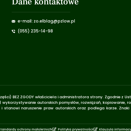
Dane kontaktowe
e-mail: zo.elblag@pzlow.pl
(055) 235-14-98
zęści) BEZ ZGODY właściciela i administratora strony. Zgodnie z U
.170) wykorzystywanie autorskich pomysłów, rozwiązań, kopiowanie, 
i stanowi naruszenie praw autorskich oraz podlega karze. Znaki
Standardy ochrony małoletnich
Polityka prywatności
Klauzula informac